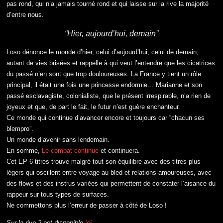
pas rond, qui n’a jamais tourné rond et qui laisse sur la rive la majorité
d’entre nous.
“Hier, aujourd’hui, demain”
Loso dénonce le monde d’hier, celui d’aujourd’hui, celui de demain,
autant de vies brisées et rappelle à qui veut l’entendre que les cicatrices
du passé n’en sont que trop douloureuses. La France y tient un rôle
principal, il était une fois une princesse endormie… Marianne et son
passé esclavagiste, colonialiste, que le présent irrespirable, n’a rien de
joyeux et que, de part le fait, le futur n’est guère enchanteur.
Ce monde qui continue d’avancer encore et toujours car “chacun ses
blempro”.
Un monde d’avenir sans lendemain.
En somme,
Le combat continue
et continuera.
Cet EP 6 titres trouve malgré tout son équilibre avec des titres plus
légers qui oscillent entre voyage au bled et relations amoureuses, avec
des flows et des instrus variées qui permettent de constater l’aisance du
rappeur sur tous types de surfaces.
Ne commettons plus l’erreur de passer à côté de Loso !
Sur la rive 2 est disponible
ici
.