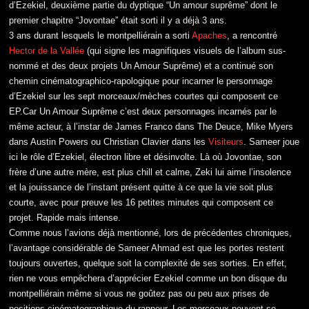
d’Ezekiel, deuxième partie du dyptique “Un amour suprême” dont le
premier chapitre “Jovontae” était sorti il y a déjà 3 ans.
3 ans durant lesquels le montpelliérain a sorti
Apaches
, a rencontré
Hector de la Vallée
(qui signe les magnifiques visuels de l’album sus-
nommé et des deux projets Un Amour Suprême) et a continué son
chemin cinématographico-rapologique pour incarner le personnage
d’Ezekiel sur les sept morceaux/mèches courtes qui composent ce
EP.Car Un Amour Suprême c’est deux personnages incarnés par le
même acteur, à l’instar de James Franco dans The Deuce, Mike Myers
dans Austin Powers ou Christian Clavier dans les
Visiteurs
. Sameer joue
ici le rôle d’Ezekiel, électron libre et désinvolte. Là où Jovontae, son
frère d’une autre mère, est plus chill et calme, Zeki lui aime l’insolence
et la jouissance de l’instant présent quitte à ce que la vie soit plus
courte, avec pour preuve les 16 petites minutes qui composent ce
projet. Rapide mais intense.
Comme nous l’avions déjà mentionné, lors de précédentes chroniques,
l’avantage considérable de Sameer Ahmad est que les portes restent
toujours ouvertes, quelque soit la complexité de ses sorties. En effet,
rien ne vous empêchera d’apprécier Ezekiel comme un bon disque du
montpelliérain même si vous ne goûtez pas ou peu aux prises de
positions cinématographique du rappeur. Les morceaux peuvent se