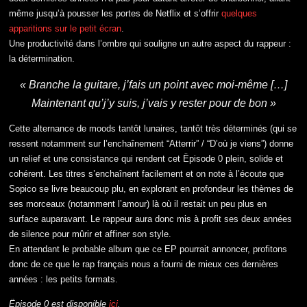
même jusqu’à pousser les portes de Netflix et s’offrir
quelques
apparitions sur le petit écran
.
Une productivité dans l’ombre qui souligne un autre aspect du rappeur :
la détermination.
« Branche la guitare, j’fais un point avec moi-même […]
Maintenant qu’j’y suis, j’vais y rester pour de bon »
Cette alternance de moods tantôt lunaires, tantôt très déterminés (qui se
ressent notamment sur l’enchaînement “Atterrir” / “D’où je viens”) donne
un relief et une consistance qui rendent cet Ëpisode 0 plein, solide et
cohérent. Les titres s’enchaînent facilement et on note à l’écoute que
Sopico se livre beaucoup plu, en explorant en profondeur les thèmes de
ses morceaux (notamment l’amour) là où il restait un peu plus en
surface auparavant. Le rappeur aura donc mis à profit ses deux années
de silence pour mûrir et affiner son style.
En attendant le probable album que ce EP pourrait annoncer, profitons
donc de ce que le rap français nous a fourni de mieux ces dernières
années : les petits formats.
Ëpisode 0 est disponible
ici
.