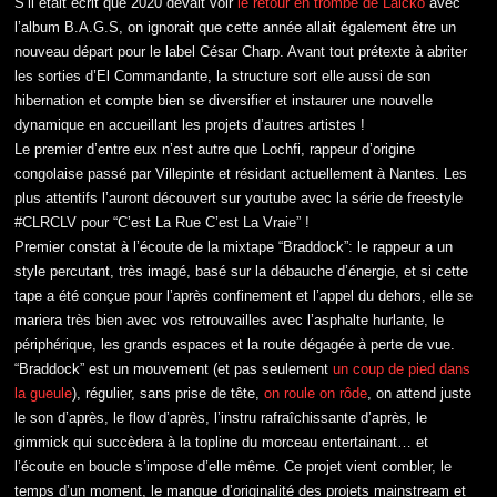
S’il était écrit que 2020 devait voir
le retour en trombe de Lalcko
avec
l’album B.A.G.S, on ignorait que cette année allait également être un
nouveau départ pour le label César Charp. Avant tout prétexte à abriter
les sorties d’El Commandante, la structure sort elle aussi de son
hibernation et compte bien se diversifier et instaurer une nouvelle
dynamique en accueillant les projets d’autres artistes !
Le premier d’entre eux n’est autre que Lochfi, rappeur d’origine
congolaise passé par Villepinte et résidant actuellement à Nantes. Les
plus attentifs l’auront découvert sur youtube avec la série de freestyle
#CLRCLV pour “C’est La Rue C’est La Vraie” !
Premier constat à l’écoute de la mixtape “Braddock”: le rappeur a un
style percutant, très imagé, basé sur la débauche d’énergie, et si cette
tape a été conçue pour l’après confinement et l’appel du dehors, elle se
mariera très bien avec vos retrouvailles avec l’asphalte hurlante, le
périphérique, les grands espaces et la route dégagée à perte de vue.
“Braddock” est un mouvement (et pas seulement
un coup de pied dans
la gueule
), régulier, sans prise de tête,
on roule on rôde
, on attend juste
le son d’après, le flow d’après, l’instru rafraîchissante d’après, le
gimmick qui succèdera à la topline du morceau entertainant… et
l’écoute en boucle s’impose d’elle même. Ce projet vient combler, le
temps d’un moment, le manque d’originalité des projets mainstream et