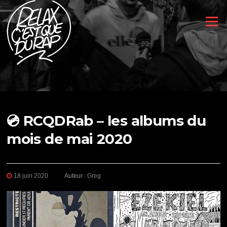
Aller
au
Menu
contenu
💿 RCQDRab – les albums du
mois de mai 2020
18 juin 2020
Auteur :
Greg