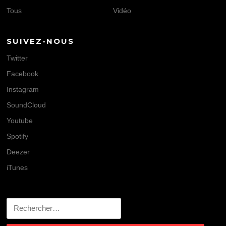
Tous
Vidéo
SUIVEZ-NOUS
Twitter
Facebook
Instagram
SoundCloud
Youtube
Spotify
Deezer
iTunes
Rechercher :