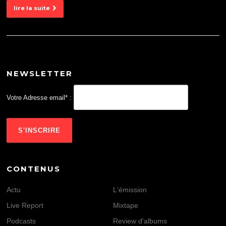
lire la suite
NEWSLETTER
Votre Adresse email* :
CONTENUS
Actu
L'émission
Live Report
Mixtape
Podcasts
Review d'albums