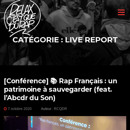
Aller
au
Menu
contenu
CATÉGORIE :
LIVE REPORT
[Conférence] 📚 Rap Français : un
patrimoine à sauvegarder (feat.
l’Abcdr du Son)
7 octobre 2020
Auteur :
RCQDR