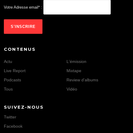
Votre Adresse email* :
CONTENUS
Actu
L'émission
Live Report
Mixtape
Podcasts
Review d'albums
Tous
Vidéo
SUIVEZ-NOUS
Twitter
Facebook