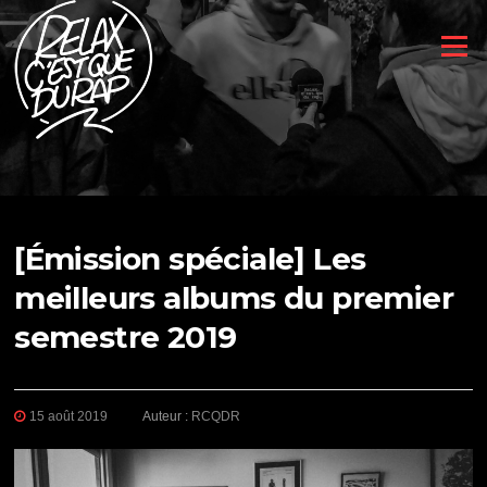
Aller
au
Menu
contenu
[Émission spéciale] Les
meilleurs albums du premier
semestre 2019
15 août 2019
Auteur :
RCQDR