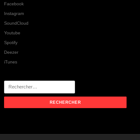
Facebook
Instagram
SoundCloud
Youtube
Spotify
Deezer
iTunes
Rechercher :