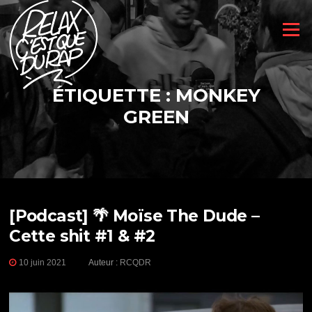
Aller
au
Menu
contenu
ÉTIQUETTE :
MONKEY
GREEN
[Podcast] 🌴 Moïse The Dude –
Cette shit #1 & #2
10 juin 2021
Auteur :
RCQDR