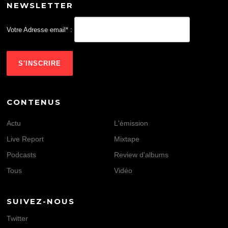
NEWSLETTER
Votre Adresse email* :
CONTENUS
Actu
L'émission
Live Report
Mixtape
Podcasts
Review d'albums
Tous
Vidéo
SUIVEZ-NOUS
Twitter