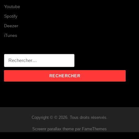
Youtube
Spotify
Deezer
iTunes
Rechercher :
Copyright © © 2026. Tous droits réservés.
Screenr parallax theme
par FameThemes